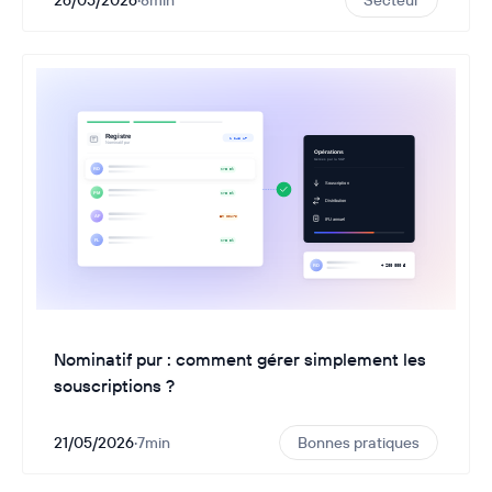
26/05/2026
·
8
min
Secteur
Nominatif pur : comment gérer simplement les
souscriptions ?
21/05/2026
·
7
min
Bonnes pratiques