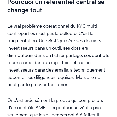
Pourquoi un référentiel centralisé
Politique d'investissement
Agrément ou statut
Conditions de
documentée
réglementaire
change tout
Contrat de prestation en
rétrocession
Vérification listes de
cours
documentées
sanctions
SLA et niveaux de service
documentés
Le vrai problème opérationnel du KYC multi-
OPÉRATIONNEL
À renouveler à chaque expiration de l'agrément ou de la RCP
Clauses RGPD et
contreparties n'est pas la collecte. C'est la
ANNUEL
Accord de co-
confidentialité
investissement signé
fragmentation. Une SGP qui gère ses dossiers
Droits et obligations
À revoir lors de chaque renouvellement contractuel
investisseurs dans un outil, ses dossiers
documentés
BIENNAL
distributeurs dans un fichier partagé, ses contrats
Gouvernance de
l'opération formalisée
fournisseurs dans un répertoire et ses co-
investisseurs dans des emails, a techniquement
Proportionnel au rôle et au montant engagé
accompli les diligences requises. Mais elle ne
PAR OPÉRATION
peut pas le prouver facilement.
Or c'est précisément la preuve qui compte lors
d'un contrôle AMF. L'inspecteur ne vérifie pas
seulement que les diligences ont été faites. Il